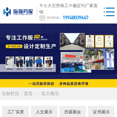
专业大型劳保工作服定制厂家直
销
19948039647
咨询热线：
当前栏目：
首页
实力展示
>
工厂实景
人文展示
历届展会
证书展示