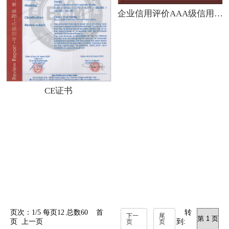
企业信用评价AAA级信用企业
CE证书
页次：1/5 每页12 总数60 首
转
下一
尾
页 上一页
到:
页
页