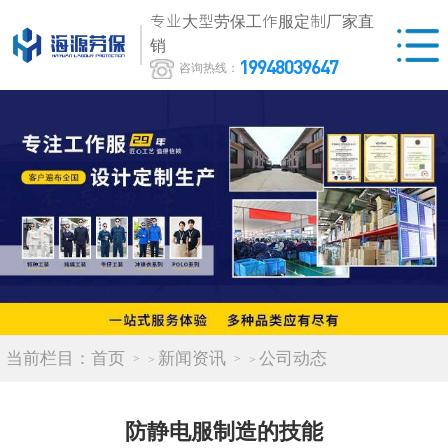
专业大型劳保工作服定制厂家直
销
19948039647
咨询热线：
当前栏目：
首页
新闻资讯
公司动态
>
>
防静电服制造的技能