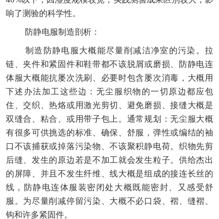
响了测验的科学性。
防静电服制造剖析：
制造防静电服大概能尽量削减洁净室的污染。拉
链、夹件和紧固件和鞋带都不该脱屑或磨损、防静电连
体服大概能抗屡次洗刷、必要时包含屡次消毒，大概用
下述办法加工这些边：无尘服织物的一切原边都应包
住、交织、热烙或用激光剪切、避免磨损、接缝大概是
双缝合、粘合、或用带子包上。通常规划：无尘服大概
有很多可供挑选的标准、确保、舒服，弹性或编结的袖
口不该捕获或掉落污染物、不该聚积静电荷。织物先剪
后缝、发生的原边若是不加工就会发生粒子。供给杰出
的屏障、并且不发生纤维、线大概是组成的接连长丝的
线，防静电连体服装密闭处大概既能密封、又感受舒
服。为尽量削减停留污染、大概不必口袋、褶、缝褶、
钩和许多紧固件。