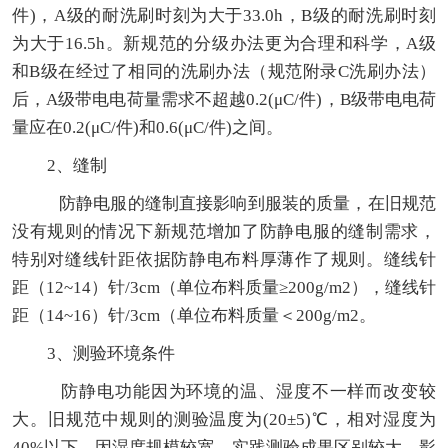
件)，A级的耐洗刷时刻为大于33.0h，B级的耐洗刷时刻
为大于16.5h。新规范的分级办法更为合理和科学，A级
和B级在经过了相同的洗刷办法（规范附录C洗刷办法）
后，A级带电电荷量需求不超越0.2(μC/件)，B级带电电荷
量应在0.2(μC/件)和0.6(μC/件)之间。
2、缝制
防静电服的缝制直接影响到服装的质量，在旧规范
没有规则的情况下新规范增加了防静电服的缝制需求，
特别对缝线针距依据防静电布料厚薄作了规则。缝线针
距（12~14）针/3cm（单位布料质量≥200g/m2），缝线针
距（14~16）针/3cm（单位布料质量＜200g/m2。
3、测验环境条件
防静电功能因为环境的温、湿度不一样而改变较
大。旧规范中规则的测验温度为(20±5)℃，相对湿度为
40%以下，因湿度规模较宽，实践测验成果区别较大，影