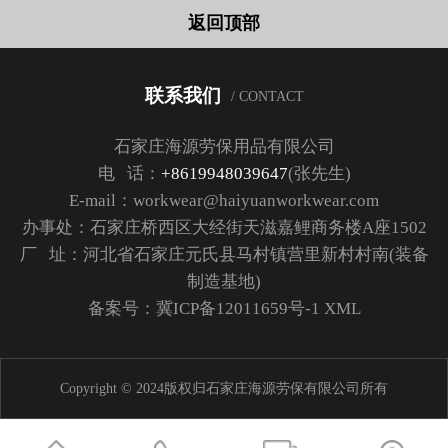
返回顶部
联系我们
/ CONTACT
石家庄海源劳保用品有限公司
电 话：
+8619948039647
(张先生)
E-mail：workwear@haiyuanworkwear.com
办事处：石家庄桥西区大经街天滋嘉鲤商务楼A座1502
厂 址：河北省石家庄元氏县马村镇营里新村村南(装备
制造基地)
备案号：
冀ICP备12011659号-1
XML
Copyright © 2024版权归石家庄海源劳保有限公司所有