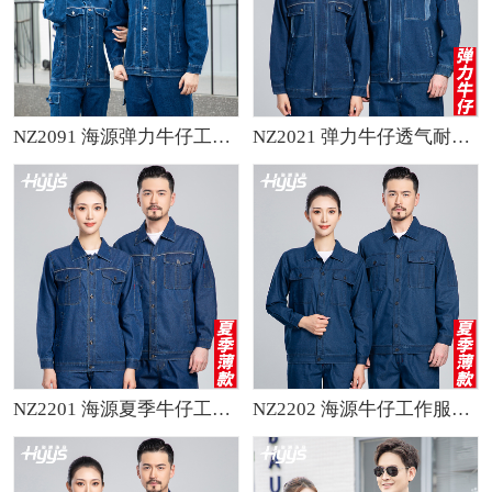
NZ2091 海源弹力牛仔工作服定制男耐磨纯棉电焊防烫焊工电工汽修劳保服
NZ2021 弹力牛仔透气耐磨工作服套装男电焊工机修防烫劳保服定制可印绣字
NZ2201 海源夏季牛仔工作服定制男反光长袖薄款电焊工厂车间工装劳保服
NZ2202 海源牛仔工作服套装定做长袖薄款耐磨耐脏工人工厂车间劳保服