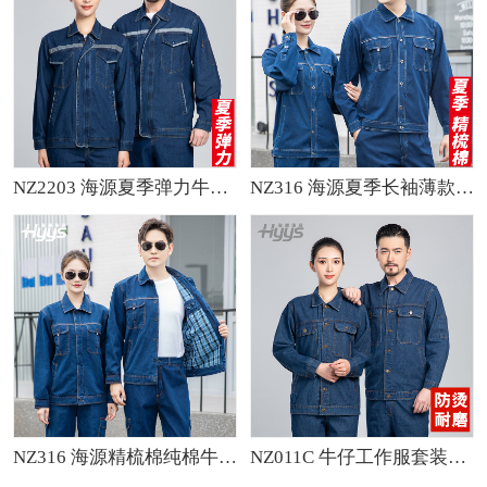
NZ2203 海源夏季弹力牛仔工作服套装定做长袖薄款劳保服耐磨电焊反光焊工
NZ316 海源夏季长袖薄款精梳棉牛仔工作服套装男焊工程服工作服劳保服
NZ316 海源精梳棉纯棉牛仔工作服定制印字加厚电焊工电网煤矿车间劳保服
NZ011C 牛仔工作服套装男加厚春夏防烫耐磨电焊专用电工焊工服劳保服定制