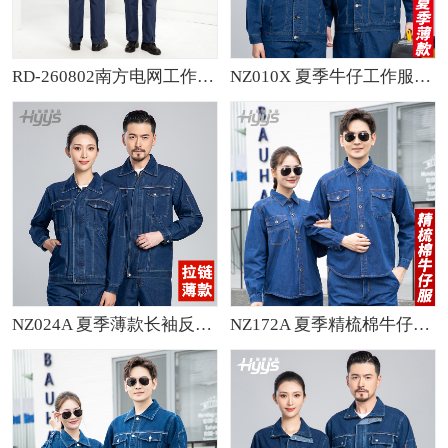
RD-260802南方电网工作服套装
NZ010X 夏季牛仔工作服定制男耐磨长袖薄款定印绣字制电焊车间汽修劳保服
NZ024A 夏季薄款长袖反光绳拉链牛仔工作服定制套装男电焊工机修劳保服
NZ172A 夏季精梳棉牛仔工作服定制加厚长袖薄款吸湿透气焊工电工劳保服