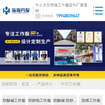
专业大型劳保工作服定制厂家直
销
19948039647
咨询热线：
当前栏目：
首页
产品中心
牛仔工作服
>
>
防酸碱工作服
防静电工作服
防酸碱·防静电服
阻燃工作服