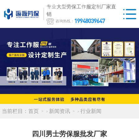
专业大型劳保工作服定制厂家直
销
19948039647
咨询热线：
当前栏目：
首页
新闻资讯
行业新闻
>
>
四川男士劳保服批发厂家