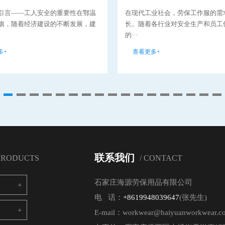
引言——工人安全的重要性在鄂温
在现代工业社会，劳保工作服的需
旗，随着经济建设的不断发展，建
长。随着各行业对安全生产和员工
的···
多+
查看更多+
联系我们
 PRODUCTS
/ CONTACT
石家庄海源劳保用品有限公司
电 话：
+8619948039647
(张先生)
E-mail：workwear@haiyuanworkwear.c