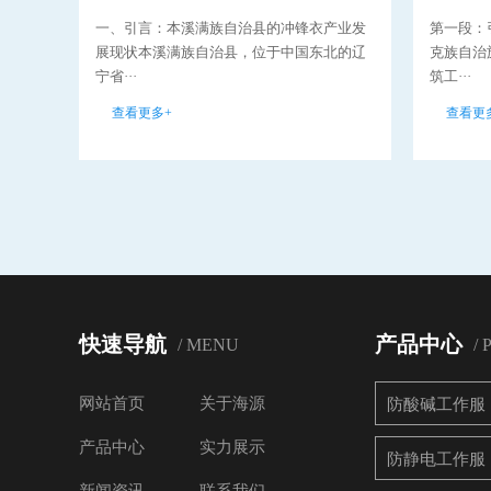
一、引言：本溪满族自治县的冲锋衣产业发
第一段：
展现状本溪满族自治县，位于中国东北的辽
克族自治
宁省···
筑工···
查看更多+
查看更
快速导航
产品中心
/ MENU
/
网站首页
关于海源
防酸碱工作服
产品中心
实力展示
防静电工作服