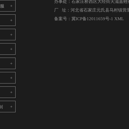
办事处：石家庄桥西区大经街天滋嘉鲤商
电服
厂 址：河北省石家庄元氏县马村镇营里
备案号：
冀ICP备12011659号-1
XML
制