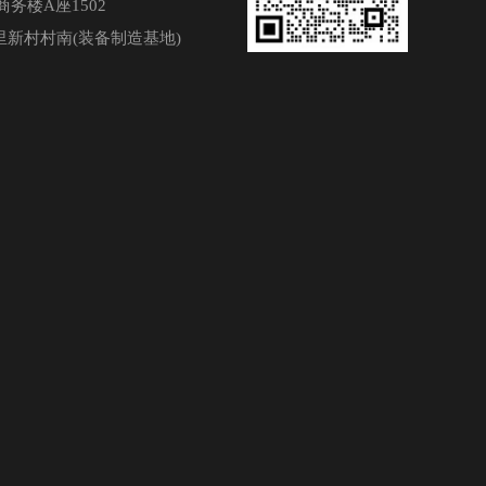
务楼A座1502
新村村南(装备制造基地)