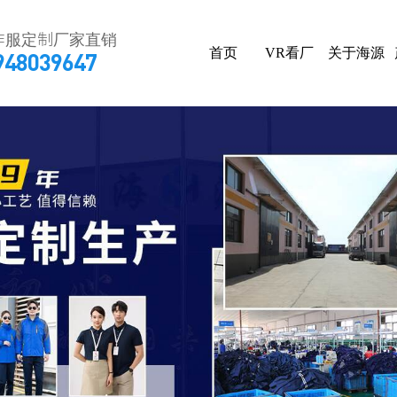
作服定制厂家直销
首页
VR看厂
关于海源
948039647