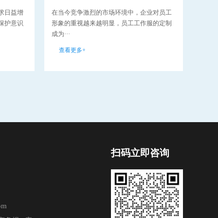
求日益增
在当今竞争激烈的市场环境中，企业对员工
环卫
保护意识
形象的重视越来越明显，员工工作服的定制
分，
成为···
要性··
查看更多+
查看
扫码立即咨询
om