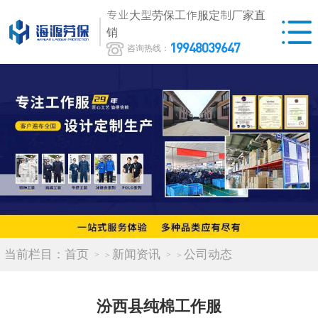
专业大型劳保工作服定制厂家直
销
19948039647
咨询热线：
当前栏目：
首页
新闻资讯
公司动态
>
>
汾西县纯棉工作服