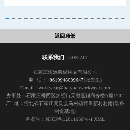
返回顶部
联系我们
/ CONTACT
石家庄海源劳保用品有限公司
电 话：
+8619948039647
(张先生)
E-mail：workwear@haiyuanworkwear.com
办事处：石家庄桥西区大经街天滋嘉鲤商务楼A座1502
厂 址：河北省石家庄元氏县马村镇营里新村村南(装备
制造基地)
备案号：
冀ICP备12011659号-1
XML