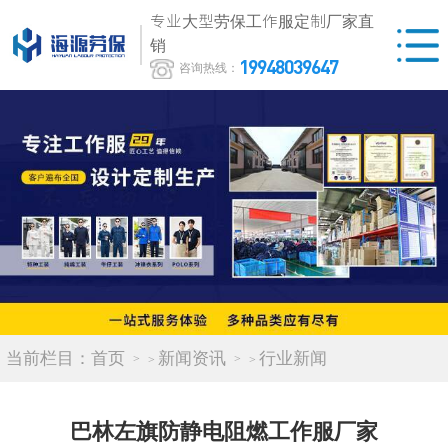
专业大型劳保工作服定制厂家直
销
19948039647
咨询热线：
当前栏目：
首页
新闻资讯
行业新闻
>
>
巴林左旗防静电阻燃工作服厂家