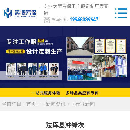
专业大型劳保工作服定制厂家直
销
19948039647
咨询热线：
当前栏目：
首页
新闻资讯
行业新闻
>
>
法库县冲锋衣