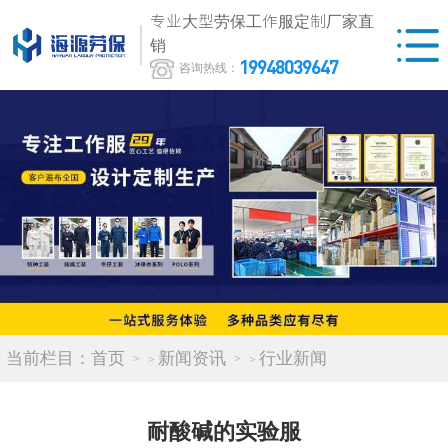
专业大型劳保工作服定制厂家直
销
19948039647
咨询热线：
当前栏目：
首页
新闻资讯
行业新闻
>
>
耐酸碱的实验服