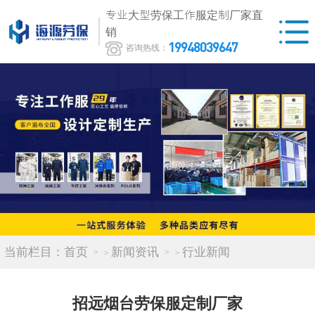
专业大型劳保工作服定制厂家直
销
19948039647
咨询热线：
当前栏目：
首页
新闻资讯
行业新闻
>
>
招远烟台劳保服定制厂家