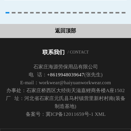
返回顶部
联系我们
/ CONTACT
石家庄海源劳保用品有限公司
电 话：
+8619948039647
(张先生)
E-mail：workwear@haiyuanworkwear.com
办事处：石家庄桥西区大经街天滋嘉鲤商务楼A座1502
厂 址：河北省石家庄元氏县马村镇营里新村村南(装备
制造基地)
备案号：
冀ICP备12011659号-1
XML