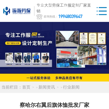
专业大型劳保工作服定制厂家直
销
19948039647
咨询热线：
当前栏目：
首页
新闻资讯
行业新闻
>
>
察哈尔右翼后旗体恤批发厂家