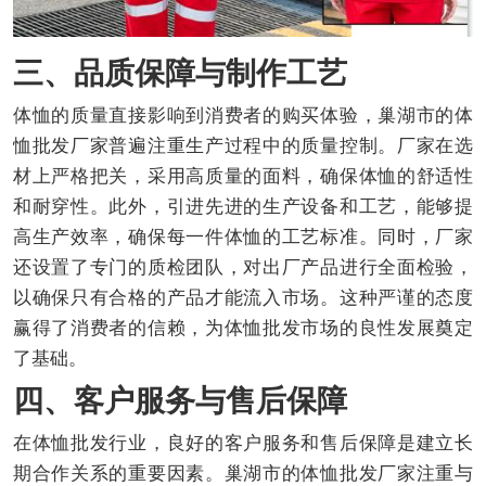
三、品质保障与制作工艺
体恤的质量直接影响到消费者的购买体验，巢湖市的体
恤批发厂家普遍注重生产过程中的质量控制。厂家在选
材上严格把关，采用高质量的面料，确保体恤的舒适性
和耐穿性。此外，引进先进的生产设备和工艺，能够提
高生产效率，确保每一件体恤的工艺标准。同时，厂家
还设置了专门的质检团队，对出厂产品进行全面检验，
以确保只有合格的产品才能流入市场。这种严谨的态度
赢得了消费者的信赖，为体恤批发市场的良性发展奠定
了基础。
四、客户服务与售后保障
在体恤批发行业，良好的客户服务和售后保障是建立长
期合作关系的重要因素。巢湖市的体恤批发厂家注重与