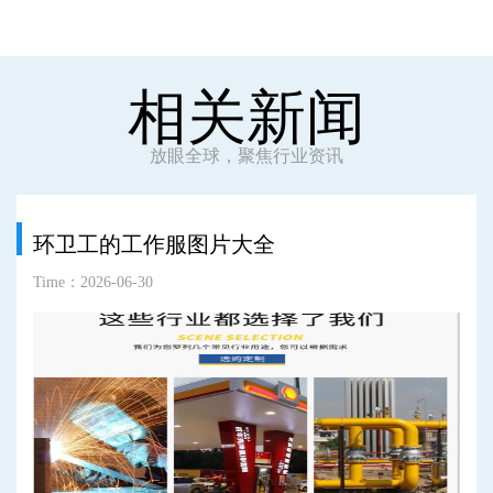
相关新闻
放眼全球，聚焦行业资讯
环卫工的工作服图片大全
Time：2026-06-30