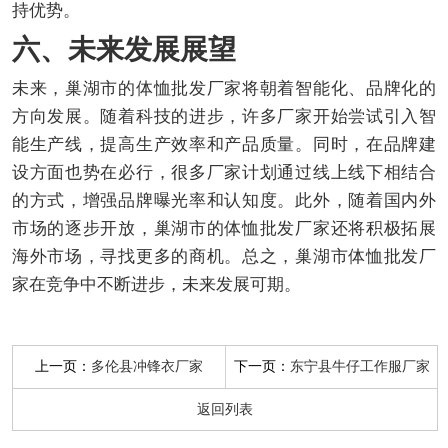
持优势。
六、未来发展展望
未来，巢湖市的体恤批发厂家将朝着智能化、品牌化的
方向发展。随着科技的进步，许多厂家开始尝试引入智
能生产线，提高生产效率和产品质量。同时，在品牌建
设方面也势在必行，很多厂家计划通过线上线下相结合
的方式，增强品牌曝光率和认知度。此外，随着国内外
市场的逐步开放，巢湖市的体恤批发厂家还将积极拓展
海外市场，寻找更多的商机。总之，巢湖市体恤批发厂
家在竞争中不断进步，未来发展可期。
上一页：
下一页：
多伦县冲锋衣厂家
东宁县牛仔工作服厂家
返回列表