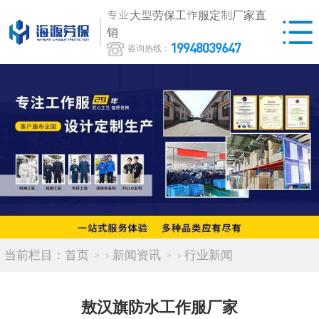
专业大型劳保工作服定制厂家直
销
19948039647
咨询热线：
当前栏目：
首页
新闻资讯
行业新闻
>
>
敖汉旗防水工作服厂家