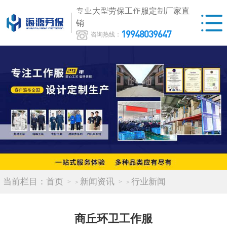
专业大型劳保工作服定制厂家直
销
19948039647
咨询热线：
当前栏目：
首页
新闻资讯
行业新闻
>
>
商丘环卫工作服