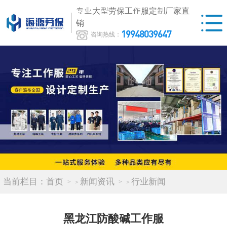
专业大型劳保工作服定制厂家直
销
19948039647
咨询热线：
当前栏目：
首页
新闻资讯
行业新闻
>
>
黑龙江防酸碱工作服