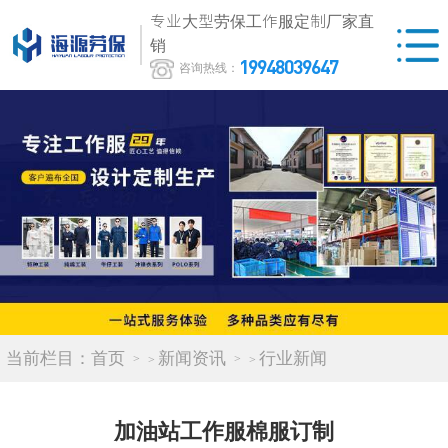
专业大型劳保工作服定制厂家直
销
19948039647
咨询热线：
当前栏目：
首页
新闻资讯
行业新闻
>
>
加油站工作服棉服订制