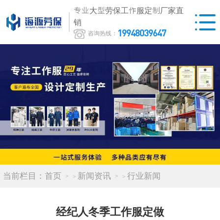
专业大型劳保工作服定制厂家直
销
19948039647
咨询热线：
当前栏目：
首页
新闻资讯
行业新闻
>
>
经纪人冬季工作服定做