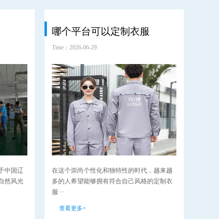
哪个平台可以定制衣服
耐
Time：2026-06-29
Time：2
于中国辽
在这个崇尚个性化和独特性的时代，越来越
在当
自然风光
多的人希望能够拥有符合自己风格的定制衣
断发
服···
性愈··
查看更多+
查看