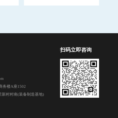
扫码立即咨询
om
务楼A座1502
新村村南(装备制造基地)