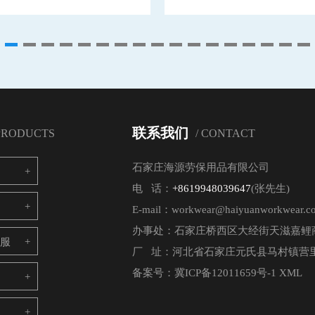
联系我们
 PRODUCTS
/ CONTACT
石家庄海源劳保用品有限公司
电 话：
+8619948039647
(张先生)
E-mail：workwear@haiyuanworkwear.c
办事处：石家庄桥西区大经街天滋嘉鲤商
电服
厂 址：河北省石家庄元氏县马村镇营里
备案号：
冀ICP备12011659号-1
XML