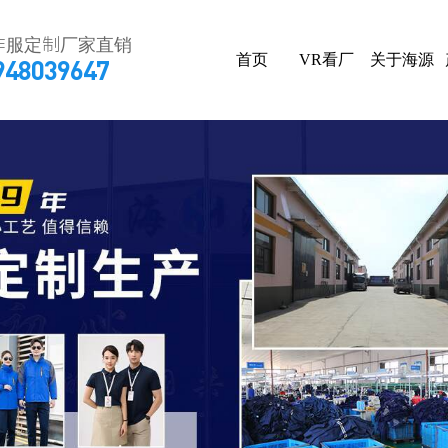
作服定制厂家直销
首页
VR看厂
关于海源
948039647