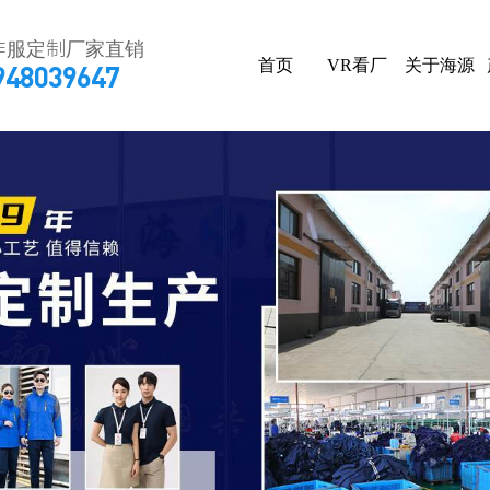
作服定制厂家直销
首页
VR看厂
关于海源
948039647