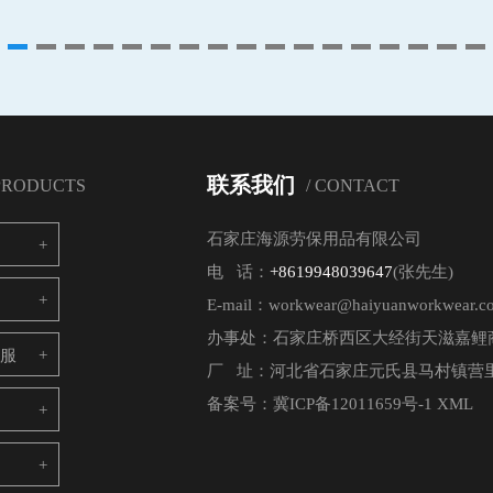
联系我们
 PRODUCTS
/ CONTACT
石家庄海源劳保用品有限公司
电 话：
+8619948039647
(张先生)
E-mail：workwear@haiyuanworkwear.c
办事处：石家庄桥西区大经街天滋嘉鲤商
电服
厂 址：河北省石家庄元氏县马村镇营里
备案号：
冀ICP备12011659号-1
XML