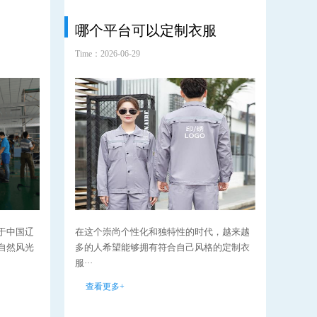
哪个平台可以定制衣服
耐
Time：2026-06-29
Time：2
于中国辽
在这个崇尚个性化和独特性的时代，越来越
在当
自然风光
多的人希望能够拥有符合自己风格的定制衣
断发
服···
性愈··
查看更多+
查看