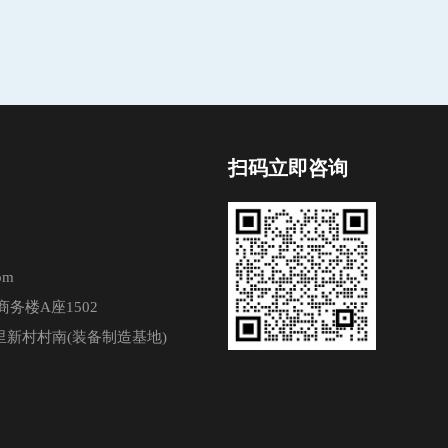
扫码立即咨询
om
务楼A座1502
新村村南(装备制造基地)