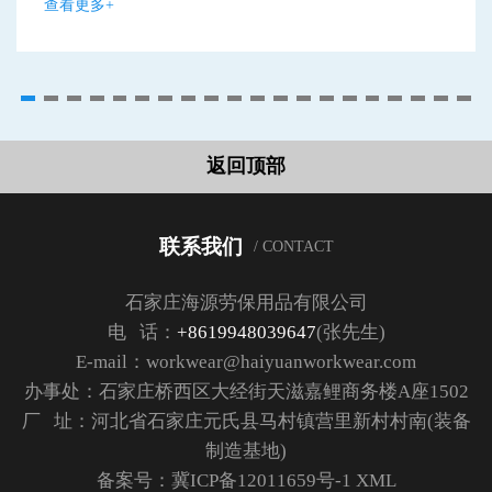
查看更多+
返回顶部
联系我们
/ CONTACT
石家庄海源劳保用品有限公司
电 话：
+8619948039647
(张先生)
E-mail：workwear@haiyuanworkwear.com
办事处：石家庄桥西区大经街天滋嘉鲤商务楼A座1502
厂 址：河北省石家庄元氏县马村镇营里新村村南(装备
制造基地)
备案号：
冀ICP备12011659号-1
XML