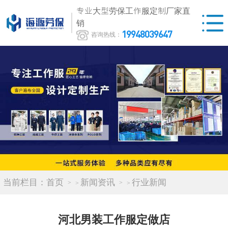
专业大型劳保工作服定制厂家直
销
19948039647
咨询热线：
当前栏目：
首页
新闻资讯
行业新闻
>
>
河北男装工作服定做店