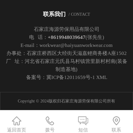
联系我们
/ CONTACT
石家庄海源劳保用品有限公司
电 话：
+8619948039647
(张先生)
E-mail：workwear@haiyuanworkwear.com
办事处：石家庄桥西区大经街天滋嘉鲤商务楼A座1502
厂 址：河北省石家庄元氏县马村镇营里新村村南(装备
制造基地)
备案号：
冀ICP备12011659号-1
XML
Copyright © 2024版权归石家庄海源劳保有限公司所有
返回首页
拨号
短信
联系