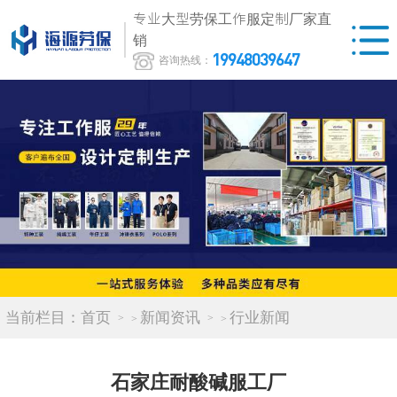
专业大型劳保工作服定制厂家直
销
19948039647
咨询热线：
当前栏目：
首页
新闻资讯
行业新闻
>
>
石家庄耐酸碱服工厂