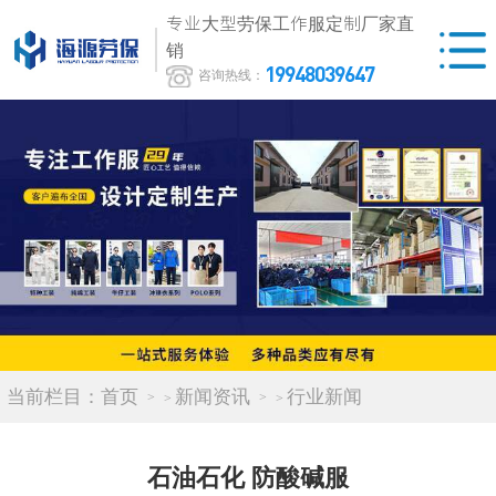
专业大型劳保工作服定制厂家直
销
19948039647
咨询热线：
当前栏目：
首页
新闻资讯
行业新闻
>
>
石油石化 防酸碱服