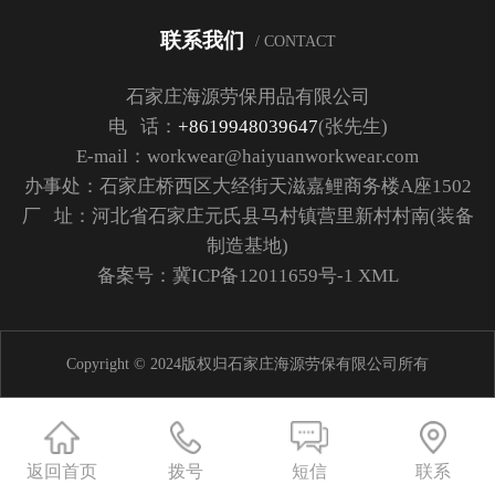
联系我们
/ CONTACT
石家庄海源劳保用品有限公司
电 话：
+8619948039647
(张先生)
E-mail：workwear@haiyuanworkwear.com
办事处：石家庄桥西区大经街天滋嘉鲤商务楼A座1502
厂 址：河北省石家庄元氏县马村镇营里新村村南(装备
制造基地)
备案号：
冀ICP备12011659号-1
XML
Copyright © 2024版权归石家庄海源劳保有限公司所有
返回首页
拨号
短信
联系