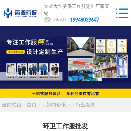
专业大型劳保工作服定制厂家直
销
19948039647
咨询热线：
当前栏目：
首页
新闻资讯
行业新闻
>
>
环卫工作服批发