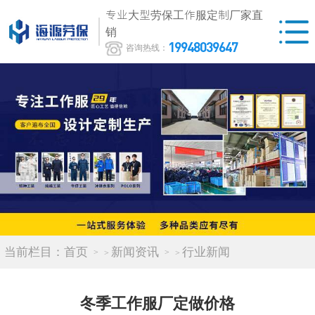
专业大型劳保工作服定制厂家直
销
19948039647
咨询热线：
当前栏目：
首页
新闻资讯
行业新闻
>
>
冬季工作服厂定做价格