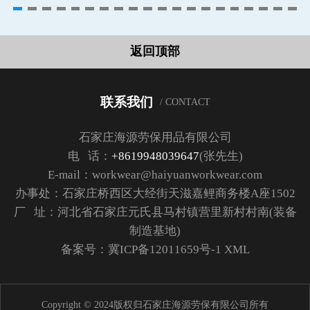
返回顶部
联系我们
/ CONTACT
石家庄海源劳保用品有限公司
电 话：
+8619948039647
(张先生)
E-mail：workwear@haiyuanworkwear.com
办事处：石家庄桥西区大经街天滋嘉鲤商务楼A座1502
厂 址：河北省石家庄元氏县马村镇营里新村村南(装备
制造基地)
备案号：
冀ICP备12011659号-1
XML
Copyright © 2024版权归石家庄海源劳保有限公司所有