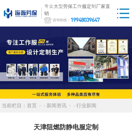
专业大型劳保工作服定制厂家直
销
19948039647
咨询热线：
当前栏目：
首页
新闻资讯
行业新闻
>
>
天津阻燃防静电服定制