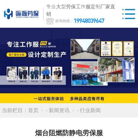
专业大型劳保工作服定制厂家直
销
19948039647
咨询热线：
当前栏目：
首页
新闻资讯
行业新闻
>
>
烟台阻燃防静电劳保服