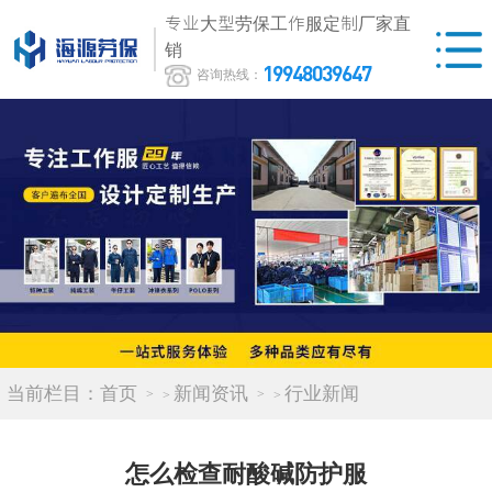
专业大型劳保工作服定制厂家直
销
19948039647
咨询热线：
当前栏目：
首页
新闻资讯
行业新闻
>
>
怎么检查耐酸碱防护服