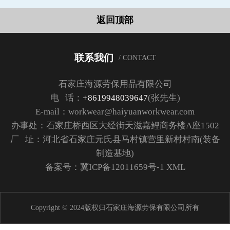
返回顶部
联系我们
/ CONTACT
石家庄海源劳保用品有限公司
电 话：
+8619948039647
(张先生)
E-mail：workwear@haiyuanworkwear.com
办事处：石家庄桥西区大经街天滋嘉鲤商务楼A座1502
厂 址：河北省石家庄元氏县马村镇营里新村村南(装备
制造基地)
备案号：
冀ICP备12011659号-1
XML
Copyright © 2024版权归石家庄海源劳保有限公司所有