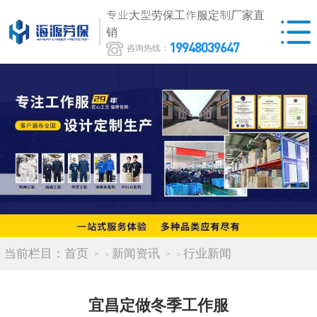
专业大型劳保工作服定制厂家直
销
19948039647
咨询热线：
当前栏目：
首页
新闻资讯
行业新闻
>
>
宜昌定做冬季工作服