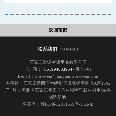
返回顶部
联系我们
/ CONTACT
石家庄海源劳保用品有限公司
电 话：
+8619948039647
(张先生)
E-mail：workwear@haiyuanworkwear.com
办事处：石家庄桥西区大经街天滋嘉鲤商务楼A座1502
厂 址：河北省石家庄元氏县马村镇营里新村村南(装备
制造基地)
备案号：
冀ICP备12011659号-1
XML