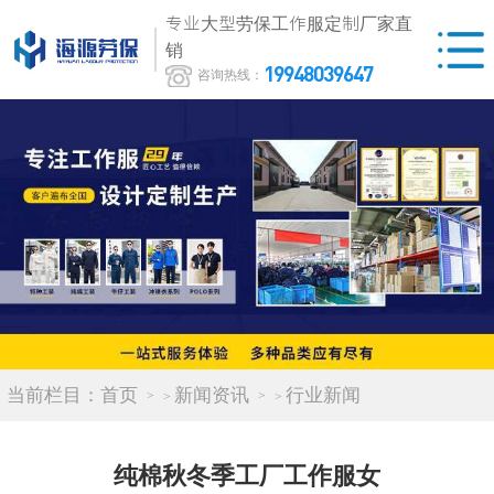
专业大型劳保工作服定制厂家直
销
19948039647
咨询热线：
当前栏目：
首页
新闻资讯
行业新闻
>
>
纯棉秋冬季工厂工作服女