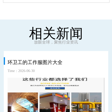
相关新闻
放眼全球，聚焦行业资讯
环卫工的工作服图片大全
Time：2026-06-30