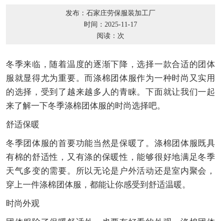
发布：石家庄劳保服装加工厂
时间：2025-11-17
阅读：
次
冬季来临，随着温度的逐渐下降，选择一款合适的团体
服就显得尤为重要。而涤棉团体服作为一种时尚又实用
的选择，受到了越来越多人的青睐。下面就让我们一起
来了解一下冬季涤棉团体服的时尚选择吧。
舒适保暖
冬季团体服的首要功能当然是保暖了。涤棉团体服既具
有棉的舒适性，又有涤的保暖性，能够很好地满足冬季
天气多变的需要。所以无论是户外活动还是室内聚会，
穿上一件涤棉团体服，都能让你感受到舒适温暖。
时尚外观