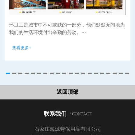
环卫工是城市中不可或缺的一部分，他们默默无闻地为
我们的生活环境付出辛勤的劳动。···
查看更多+
返回顶部
联系我们
/ CONTACT
石家庄海源劳保用品有限公司