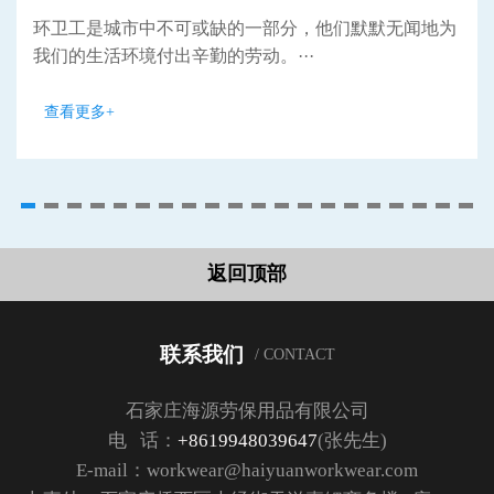
环卫工是城市中不可或缺的一部分，他们默默无闻地为
我们的生活环境付出辛勤的劳动。···
查看更多+
返回顶部
联系我们
/ CONTACT
石家庄海源劳保用品有限公司
电 话：
+8619948039647
(张先生)
E-mail：workwear@haiyuanworkwear.com