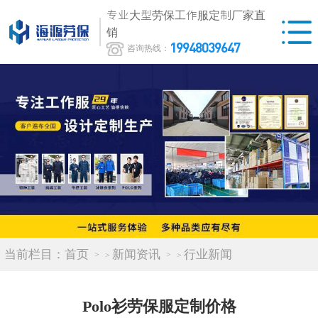
专业大型劳保工作服定制厂家直
销
19948039647
咨询热线：
当前栏目：
首页
新闻资讯
行业新闻
>
>
Polo衫劳保服定制价格