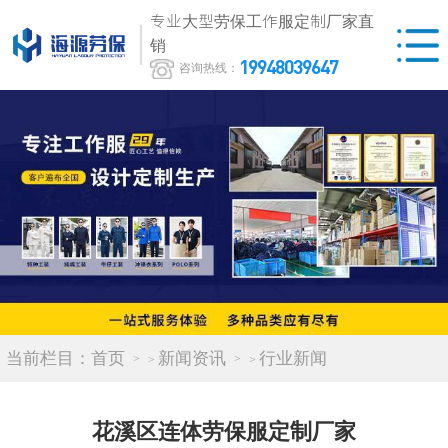
专业大型劳保工作服定制厂家直
销
19948039647
咨询热线：
当前栏目：
首页
新闻资讯
行业新闻
>
>
花溪区连体劳保服定制厂家