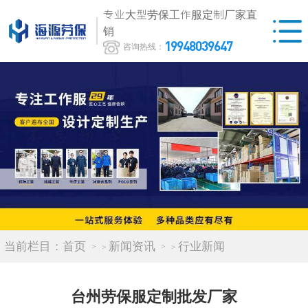
专业大型劳保工作服定制厂家直
销
19948039647
咨询热线：
当前栏目：
首页
新闻资讯
行业新闻
>
>
台州劳保服定制批发厂家