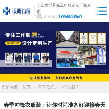
专业大型劳保工作服定制厂家直
销
19948039647
咨询热线：
当前栏目：
首页
新闻资讯
行业新闻
>
>
春季冲锋衣服装：让你时尚准备好迎接春天