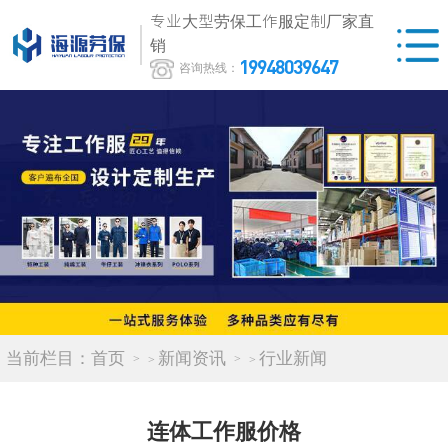
专业大型劳保工作服定制厂家直
销
19948039647
咨询热线：
当前栏目：
首页
新闻资讯
行业新闻
>
>
连体工作服价格