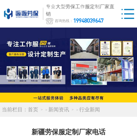
专业大型劳保工作服定制厂家直
销
19948039647
咨询热线：
当前栏目：
首页
新闻资讯
行业新闻
>
>
新疆劳保服定制厂家电话