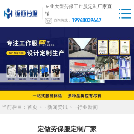
专业大型劳保工作服定制厂家直
销
19948039647
咨询热线：
当前栏目：
首页
新闻资讯
行业新闻
>
>
定做劳保服定制厂家