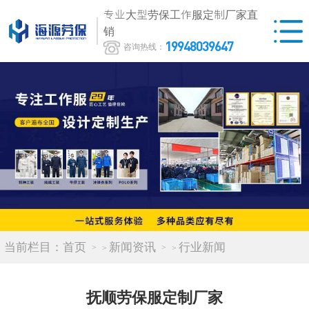
专业大型劳保工作服定制厂家直
销
19948039647
咨询热线：
当前栏目：
首页
新闻资讯
行业新闻
>
>
抚顺劳保服定制厂家