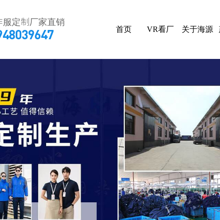
作服定制厂家直销
首页
VR看厂
关于海源
948039647