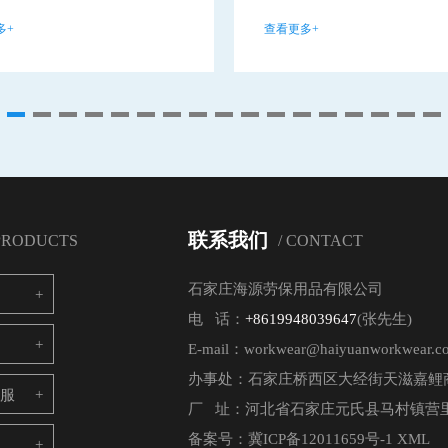
多+
查看更多+
联系我们
 PRODUCTS
/ CONTACT
石家庄海源劳保用品有限公司
电 话：
+8619948039647
(张先生)
E-mail：workwear@haiyuanworkwear.c
办事处：石家庄桥西区大经街天滋嘉鲤商
电服
厂 址：河北省石家庄元氏县马村镇营里
备案号：
冀ICP备12011659号-1
XML