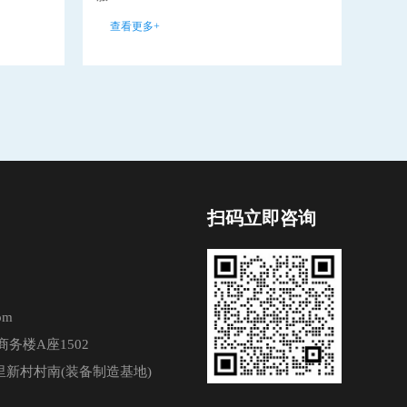
查看更多+
查看
扫码立即咨询
om
务楼A座1502
新村村南(装备制造基地)