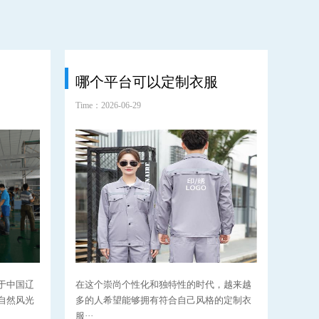
哪个平台可以定制衣服
耐
Time：2026-06-29
Time：2
于中国辽
在这个崇尚个性化和独特性的时代，越来越
在当
自然风光
多的人希望能够拥有符合自己风格的定制衣
断发
服···
性愈··