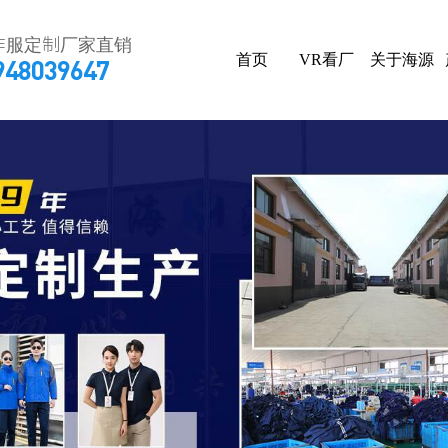
作服定制厂家直销
首页
VR看厂
关于海源
948039647