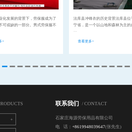
业化发展的背景下，劳保服成为了
法库县冲锋衣的历史背景法库县位
不可或缺的一部分。男式劳保服不
宁省，是一个以山地和森林为主的
···
多+
查看更多+
联系我们
 PRODUCTS
/ CONTACT
石家庄海源劳保用品有限公司
电 话：
+8619948039647
(张先生)