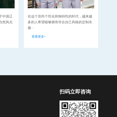
于中国辽
在这个崇尚个性化和独特性的时代，越来越
在当
自然风光
多的人希望能够拥有符合自己风格的定制衣
断发
服···
性愈··
查看更多+
查看
扫码立即咨询