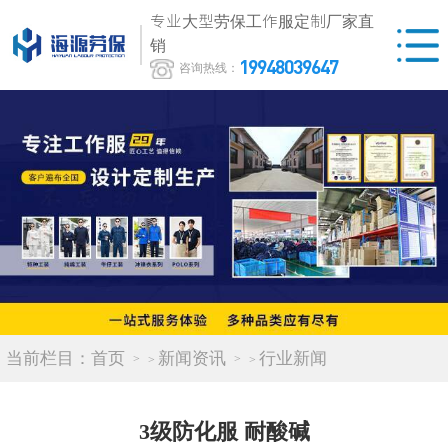
专业大型劳保工作服定制厂家直
销
19948039647
咨询热线：
当前栏目：
首页
新闻资讯
行业新闻
>
>
3级防化服 耐酸碱