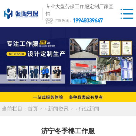
专业大型劳保工作服定制厂家直
销
19948039647
咨询热线：
当前栏目：
首页
新闻资讯
行业新闻
>
>
济宁冬季棉工作服