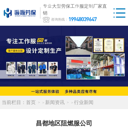
专业大型劳保工作服定制厂家直
销
19948039647
咨询热线：
当前栏目：
首页
新闻资讯
行业新闻
>
>
昌都地区阻燃服公司