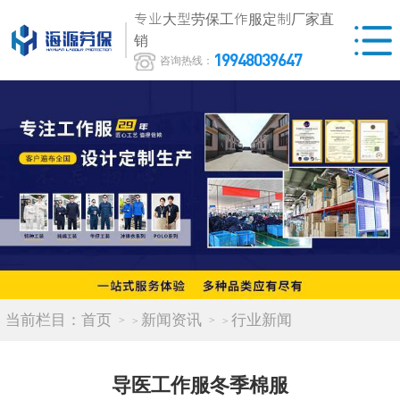
专业大型劳保工作服定制厂家直
销
19948039647
咨询热线：
当前栏目：
首页
新闻资讯
行业新闻
>
>
导医工作服冬季棉服