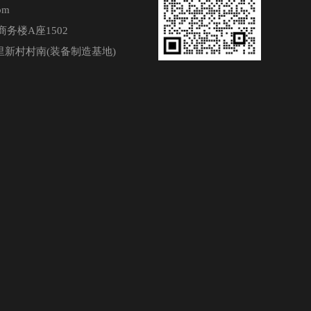
om
务楼A座1502
新村村南(装备制造基地)