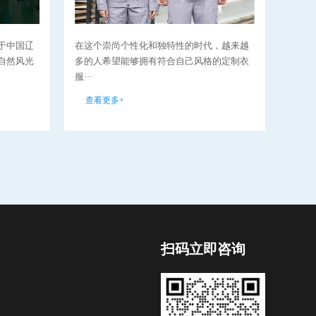
于中国辽
在这个崇尚个性化和独特性的时代，越来越
在当
自然风光
多的人希望能够拥有符合自己风格的定制衣
断发
服···
性愈··
查看更多+
查看
扫码立即咨询