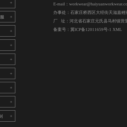
E-mail：workwear@haiyuanworkwear.c
办事处：石家庄桥西区大经街天滋嘉鲤商
电服
厂 址：河北省石家庄元氏县马村镇营里
备案号：
冀ICP备12011659号-1
XML
制