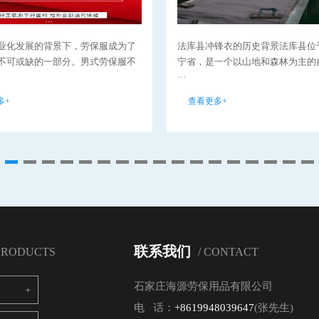
业化发展的背景下，劳保服成为了
法库县冲锋衣的历史背景法库县位
不可或缺的一部分。男式劳保服不
宁省，是一个以山地和森林为主的
···
多+
查看更多+
联系我们
 PRODUCTS
/ CONTACT
石家庄海源劳保用品有限公司
电 话：
+8619948039647
(张先生)