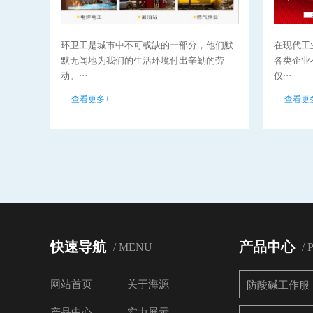
环卫工是城市中不可或缺的一部分，他们默
在现代工
默无闻地为我们的生活环境付出辛勤的劳
各类企业
动。···
仅···
查看更多+
查看更
快速导航
产品中心
/ MENU
/
网站首页
关于海源
防酸碱工作服
产品中心
实力展示