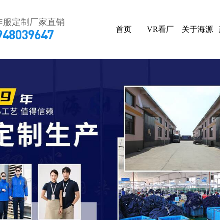
作服定制厂家直销
首页
VR看厂
关于海源
948039647