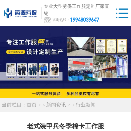
专业大型劳保工作服定制厂家直
销
19948039647
咨询热线：
当前栏目：
首页
新闻资讯
行业新闻
>
>
老式装甲兵冬季棉卡工作服