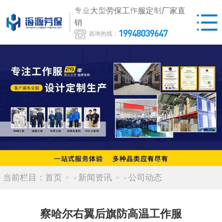
专业大型劳保工作服定制厂家直
销
19948039647
咨询热线：
当前栏目：
首页
新闻资讯
公司动态
>
>
察哈尔右翼后旗防高温工作服