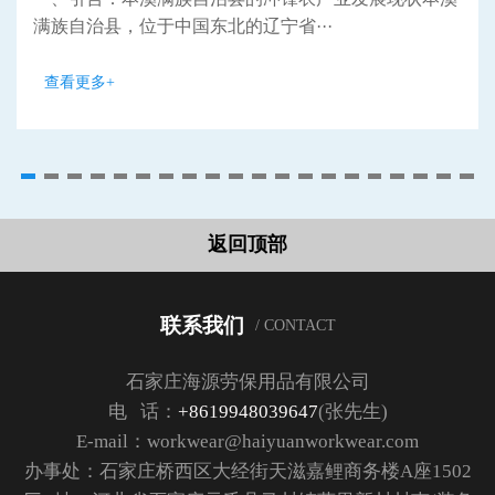
满族自治县，位于中国东北的辽宁省···
查看更多+
返回顶部
联系我们
/ CONTACT
石家庄海源劳保用品有限公司
电 话：
+8619948039647
(张先生)
E-mail：workwear@haiyuanworkwear.com
办事处：石家庄桥西区大经街天滋嘉鲤商务楼A座1502